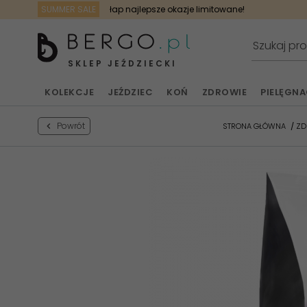
SUMMER SALE
łap najlepsze okazje limitowane!
SKLEP JEŹDZIECKI
KOLEKCJE
JEŹDZIEC
KOŃ
ZDROWIE
PIELĘGN
Powrót
STRONA GŁÓWNA
ZD