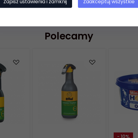
rzygotowanie "gluta" z siemienia lnianego, można zalać mieszank
Zapisz ustawienia i zamknij
Zaakceptuj wszystkie
Polecamy
- 10%