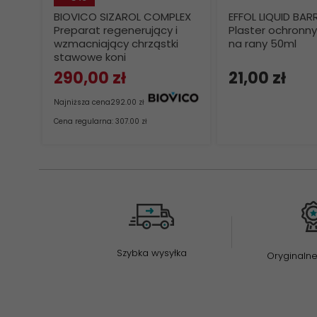
BIOVICO SIZAROL COMPLEX
EFFOL LIQUID BARR
Preparat regenerujący i
Plaster ochronny
wzmacniający chrząstki
na rany 50ml
stawowe koni
290,
00
zł
21,
00
zł
Najniższa cena
292.00 zł
Cena regularna: 307.00 zł
Szybka wysyłka
Oryginalne