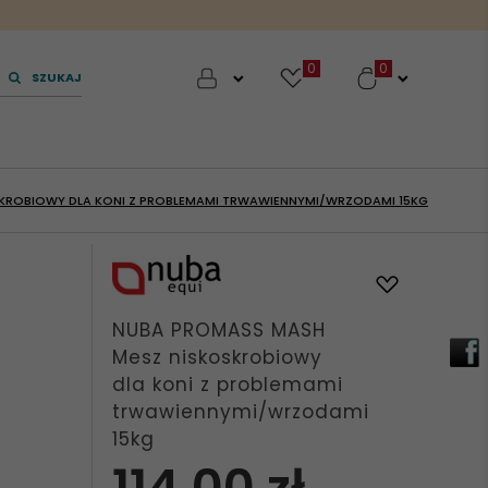
0
SZUKAJ
KROBIOWY DLA KONI Z PROBLEMAMI TRWAWIENNYMI/WRZODAMI 15KG
NUBA PROMASS MASH
Mesz niskoskrobiowy
dla koni z problemami
trwawiennymi/wrzodami
15kg
114,
00
zł