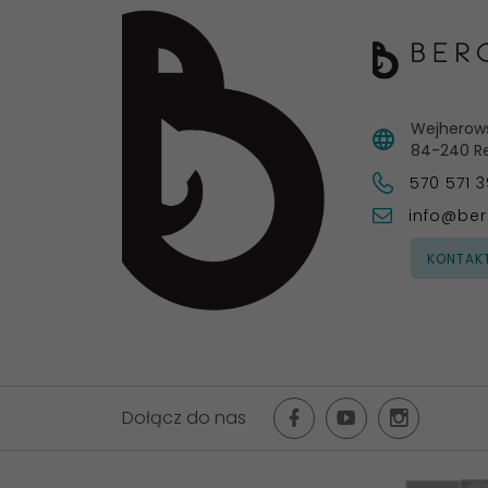
Wejherow
84-240
R
570 571 
info@ber
KONTAK
Dołącz do nas