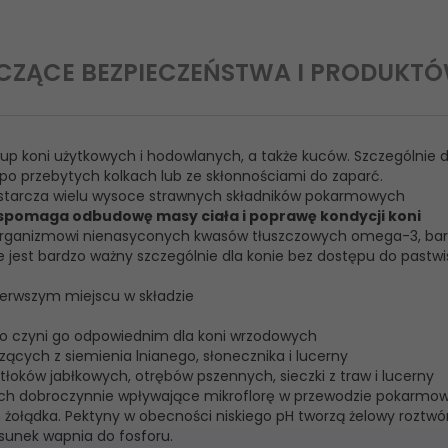
CZĄCE BEZPIECZEŃSTWA I PRODUKT
up koni użytkowych i hodowlanych, a także kuców. Szczególnie d
o przebytych kolkach lub ze skłonnościami do zaparć.
starcza wielu wysoce strawnych składników pokarmowych
spomaga odbudowę masy ciała i poprawę kondycji koni
 organizmowi nienasyconych kwasów tłuszczowych omega-3, ba
 jest bardzo ważny szczególnie dla konie bez dostępu do pastwis
pierwszym miejscu w składzie
co czyni go odpowiednim dla koni wrzodowych
zących z siemienia lnianego, słonecznika i lucerny
łoków jabłkowych, otrębów pszennych, sieczki z traw i lucerny
ch dobroczynnie wpływające mikroflorę w przewodzie pokarmo
 żołądka. Pektyny w obecności niskiego pH tworzą żelowy roztwór
sunek wapnia do fosforu.