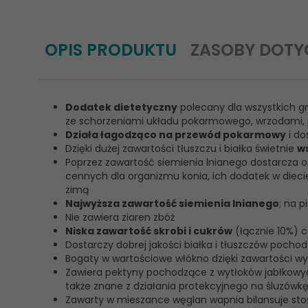
OPIS PRODUKTU
ZASOBY DOTY
Dodatek dietetyczny
polecany dla wszystkich gr
ze schorzeniami układu pokarmowego, wrzodami, p
Działa łagodząco na przewód pokarmowy
i do
Dzięki dużej zawartości tłuszczu i białka świetnie
w
Poprzez zawartość siemienia lnianego dostarcza
cennych dla organizmu konia, ich dodatek w diecie
zimą
Najwyższa zawartość siemienia lnianego
; na 
Nie zawiera ziaren zbóż
Niska zawartość skrobi i cukrów
(łącznie 10%) 
Dostarczy dobrej jakości białka i tłuszczów pochod
Bogaty w wartościowe włókno dzięki zawartości wyt
Zawiera pektyny pochodzące z wytłoków jabłkowy
także znane z działania protekcyjnego na śluzówkę
Zawarty w mieszance węglan wapnia bilansuje sto