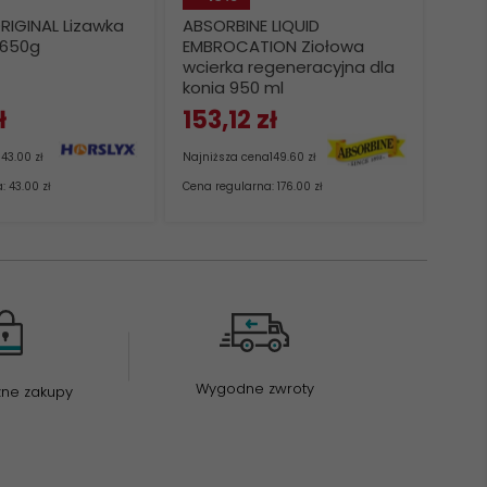
RIGINAL Lizawka
ABSORBINE LIQUID
KERB
 650g
EMBROCATION Ziołowa
opat
wcierka regeneracyjna dla
Cot
konia 950 ml
ł
153,
12
zł
27,
a
43.00 zł
Najniższa cena
149.60 zł
Najni
 43.00 zł
Cena regularna: 176.00 zł
Cena r
Wygodne zwroty
zne zakupy