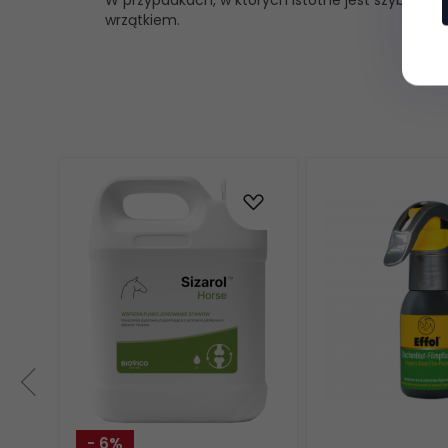
W przypadkach, w których istotne jest szybkie p
wrzątkiem.
- 6%