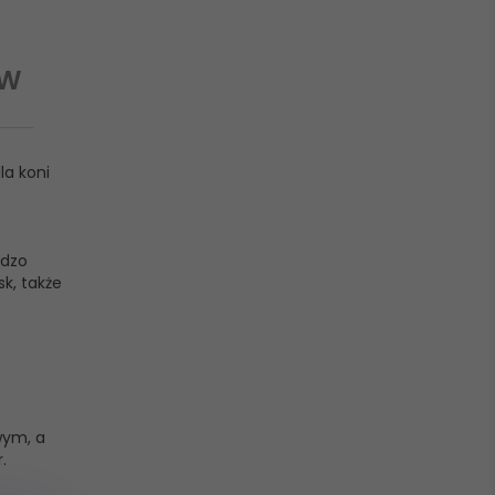
ÓW
la koni
rdzo
k, także
wym, a
.