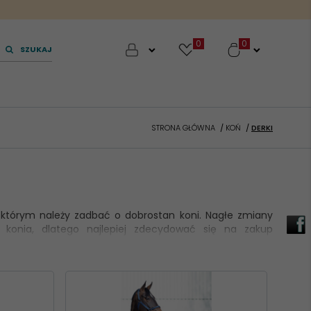
0
SZUKAJ
STRONA GŁÓWNA
KOŃ
DERKI
 którym należy zadbać o dobrostan koni. Nagłe zmiany
konia, dlatego najlepiej zdecydować się na zakup
eli derek pozwalających na dobranie odpowiedniej do
 mrozem. W zależności od temperatury na zewnątrz, w