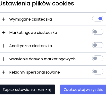
Padokowe lekko ocieplane
Ustawienia plików cookies
podszyte polarem
Wymagane ciasteczka
Marketingowe ciasteczka
Analityczne ciasteczka
Wysyłanie danych marketingowych
Treningowe
Siatkowe/Przeciw ow
Reklamy spersonalizowane
Zapisz ustawienia i zamknij
Zaakceptuj wszystkie