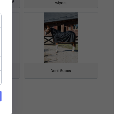
 50-250g
więcej
adom
Derki Bucas