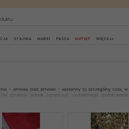
ACJA
STAJNIA
MARKI
PASZA
OUTLET
WIĘCEJ+
enno – zimowy oraz zimowo - wiosenny to szczególny czas, w
nie powinny jednak ograniczać codziennego padokowania 
ej derki. Na rynku dostępnych jest bardzo dużo różnych mod
ia.
okowe (zewnętrzne)
- chronią przed wiatrem, deszczem oraz
jdują się derki o odpowiedniej gramaturze ocieplenia.