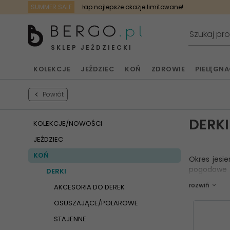
SUMMER SALE
łap najlepsze okazje limitowane!
SKLEP JEŹDZIECKI
KOLEKCJE
JEŹDZIEC
KOŃ
ZDROWIE
PIELĘGN
Powrót
DERKI
KOLEKCJE/NOWOŚCI
JEŹDZIEC
KOŃ
Okres jesi
pogodowe 
DERKI
odpowiedni
rozwiń
AKCESORIA DO DEREK
potrzeb kon
OSUSZAJĄCE/POLAROWE
Derki pad
STAJENNE
ofercie zna