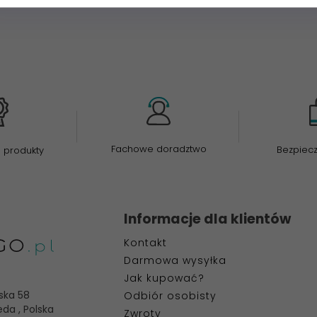
Fachowe doradztwo
Bezpiec
 produkty
Informacje dla klientów
Kontakt
Darmowa wysyłka
Jak kupować?
ska 58
Odbiór osobisty
eda
,
Polska
Zwroty