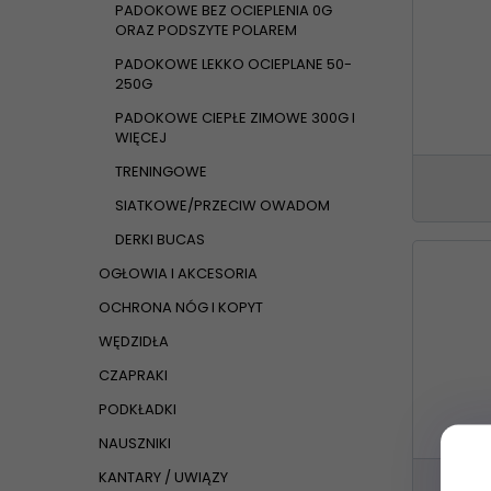
-
padokow
PADOKOWE BEZ OCIEPLENIA 0G
derka pado
ORAZ PODSZYTE POLAREM
-
padokow
PADOKOWE LEKKO OCIEPLANE 50-
chorobach.
250G
-
padokowe
najniższyc
PADOKOWE CIEPŁE ZIMOWE 300G I
WIĘCEJ
Derki pol
TRENINGOWE
osuszyć kon
SIATKOWE/PRZECIW OWADOM
Derki sta
DERKI BUCAS
Derki sia
OGŁOWIA I AKCESORIA
OCHRONA NÓG I KOPYT
WĘDZIDŁA
CZAPRAKI
PODKŁADKI
NAUSZNIKI
KANTARY / UWIĄZY
Padok