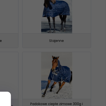
hrony przed deszczem i wiatrem, najlepiej sprawdzi się
h w okresie jesienno-zimowym, koni starszych czy po
silne mrozy, dla koni golonych i padokowanych nawet w
jące świetnie się sprawdzają po treningu, kiedy chcemy
chłodzenia.
e
Stajenne
tóre zimą muszą być zabezpieczone przed zmarznięciem.
a w okresie letnim przed ukąszeniami owadów.
Padokowe ciepłe zimowe 300g i