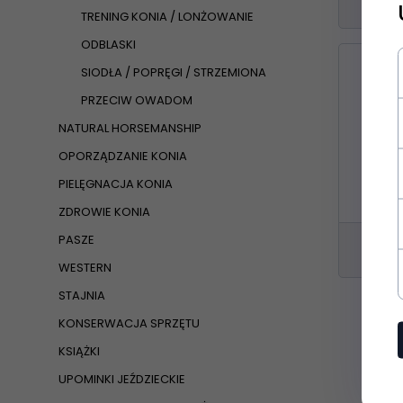
TRENING KONIA / LONŻOWANIE
ODBLASKI
SIODŁA / POPRĘGI / STRZEMIONA
PRZECIW OWADOM
NATURAL HORSEMANSHIP
OPORZĄDZANIE KONIA
PIELĘGNACJA KONIA
ZDROWIE KONIA
PASZE
WESTERN
STAJNIA
KONSERWACJA SPRZĘTU
KSIĄŻKI
UPOMINKI JEŹDZIECKIE