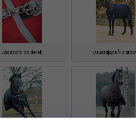
e bez ocieplenia 0g
- jeżeli nie golimy konia, a szukamy oc
kowa bez wypełnienia lub podszyta polarem.
e lekko ocieplane 50 - 250g
- polecany dla koni golonyc
 ciepłe zimowe 300g i więcej
- to derki przystosowane na 
h temperaturach.
arowe (osuszające)
ze względu na swoje właściwości pochłania
ia oraz zrelaksować mięśnie i nie doprowadzić do ich nagłego s
Akcesoria do derek
Osuszające/Polarow
jenne
– szczególnie używane przez właścicieli koni golonych, k
tkowe (przeciw owadom)
– to przewiewne derki chroniące koni
owe bez ocieplenia 0g oraz