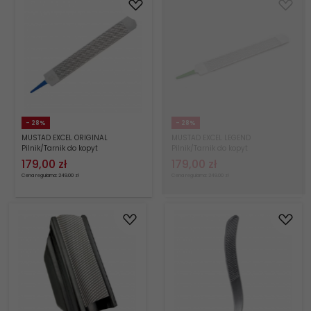
- 28%
- 28%
MUSTAD EXCEL ORIGINAL
MUSTAD EXCEL LEGEND
Pilnik/Tarnik do kopyt
Pilnik/Tarnik do kopyt
wszechstronny
179,
00
zł
179,
00
zł
Cena regularna: 249.00 zł
Cena regularna: 249.00 zł