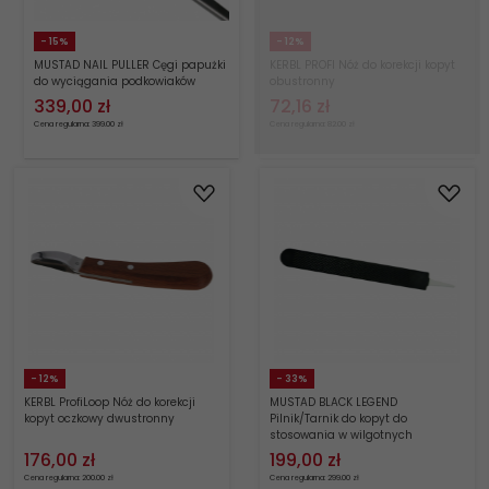
- 15%
- 12%
MUSTAD NAIL PULLER Cęgi papużki
KERBL PROFI Nóż do korekcji kopyt
do wyciągania podkowiaków
obustronny
339,
00
zł
72,
16
zł
Cena regularna: 399.00 zł
Cena regularna: 82.00 zł
- 12%
- 33%
KERBL ProfiLoop Nóż do korekcji
MUSTAD BLACK LEGEND
kopyt oczkowy dwustronny
Pilnik/Tarnik do kopyt do
stosowania w wilgotnych
warunkach
176,
00
zł
199,
00
zł
Cena regularna: 200.00 zł
Cena regularna: 299.00 zł