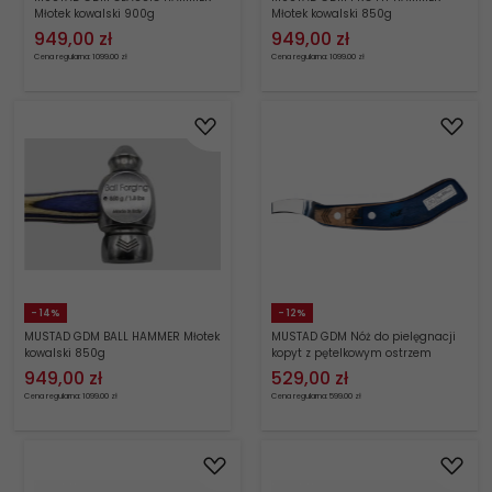
Młotek kowalski 900g
Młotek kowalski 850g
949,
00
zł
949,
00
zł
Cena regularna: 1099.00 zł
Cena regularna: 1099.00 zł
- 14%
- 12%
MUSTAD GDM BALL HAMMER Młotek
MUSTAD GDM Nóż do pielęgnacji
kowalski 850g
kopyt z pętelkowym ostrzem
949,
00
zł
529,
00
zł
Cena regularna: 1099.00 zł
Cena regularna: 599.00 zł