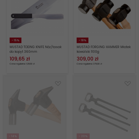
- 15%
- 18%
MUSTAD TOEING KNIFE Nóż/tasak
MUSTAD FORGING HAMMER Młotek
do kopyt 360mm
kowalski 1100g
109,
65
zł
309,
00
zł
Cena regularna: 129.00 zł
Cena regularna: 379.00 zł
- 14%
- 20%