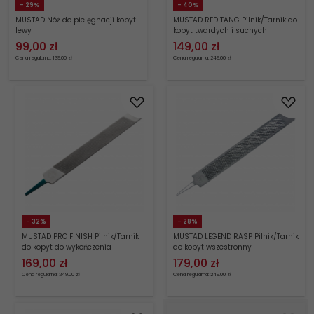
- 29%
- 40%
MUSTAD Nóż do pielęgnacji kopyt
MUSTAD RED TANG Pilnik/Tarnik do
lewy
kopyt twardych i suchych
99,
00
zł
149,
00
zł
Cena regularna: 139.00 zł
Cena regularna: 249.00 zł
- 32%
- 28%
MUSTAD PRO FINISH Pilnik/Tarnik
MUSTAD LEGEND RASP Pilnik/Tarnik
do kopyt do wykończenia
do kopyt wszestronny
werkowania
169,
00
zł
179,
00
zł
Cena regularna: 249.00 zł
Cena regularna: 249.00 zł