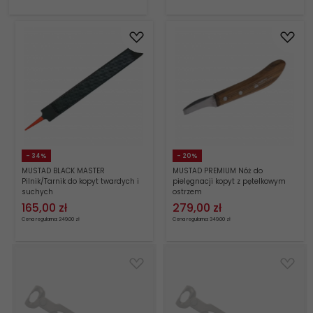
- 34%
- 20%
MUSTAD BLACK MASTER
MUSTAD PREMIUM Nóż do
Pilnik/Tarnik do kopyt twardych i
pielęgnacji kopyt z pętelkowym
suchych
ostrzem
165,
00
zł
279,
00
zł
Cena regularna: 249.00 zł
Cena regularna: 349.00 zł