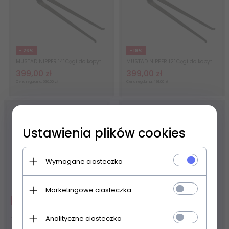
- 26%
- 19%
MUSTAD NIPPER 14" Cęgi do kopyt
MUSTAD NIPPER 12" Cęgi do kopyt
399,
00
zł
399,
00
zł
Cena regularna: 536.00 zł
Cena regularna: 491.00 zł
Ustawienia plików cookies
Wymagane ciasteczka
Marketingowe ciasteczka
- 25%
- 23%
MUSTAD UNIVERSAL FORGING
MUSTAD CLINCHER Krokodylki
Analityczne ciasteczka
TONG Uniwersalne szczypce do
kowalskie
kucia paleniskowe