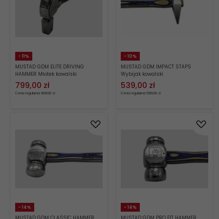
- 11%
- 10%
MUSTAD GDM ELITE DRIVING
MUSTAD GDM IMPACT STAPS
HAMMER Młotek kowalski
Wybijak kowalski
799,
00
zł
539,
00
zł
Cena regularna: 899.00 zł
Cena regularna: 599.00 zł
- 14%
- 14%
MUSTAD GDM CLASSIC HAMMER
MUSTAD GDM PRO FIT HAMMER