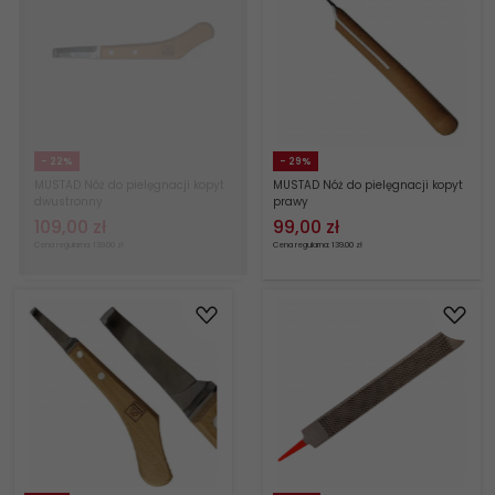
- 22%
- 29%
MUSTAD Nóż do pielęgnacji kopyt
MUSTAD Nóż do pielęgnacji kopyt
dwustronny
prawy
109,
00
zł
99,
00
zł
Cena regularna: 139.00 zł
Cena regularna: 139.00 zł