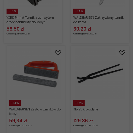
- 10%
- 14%
YORK Pilnik/ Tarnik z uchwytem
WALDHAUSEN Zakrzywiony tarnik
drobnoziarnisty do kopyt
do kopyt
58,
50
zł
60,
20
zł
Cena regularna: 65.00 zł
Cena regularna: 70.00 zł
- 14%
- 12%
WALDHAUSEN Zestaw tarników do
KERBL Krokodylki
kopyt
59,
34
zł
129,
36
zł
Cena regularna: 69.00 zł
Cena regularna: 147.00 zł