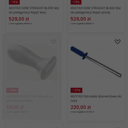
- 12%
- 12%
MUSTAD GDM STRAIGHT BLADE Nóż
MUSTAD GDM STRAIGHT BLADE Nóż
do pielęgnacji kopyt lewy
do pielęgnacji kopyt prawy
529,
00
zł
529,
00
zł
Cena regularna: 599.00 zł
Cena regularna: 599.00 zł
- 34%
- 37%
MUSTAD HELLER GRIP Uchwyt do
MUSTAD Ostrzałka diamentowa do
pilników/tarników
noży
59,
00
zł
220,
00
zł
Cena regularna: 89.00 zł
Cena regularna: 347.00 zł