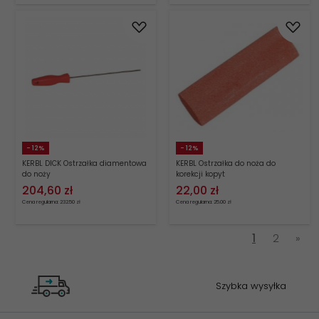
- 12%
- 12%
KERBL DICK Ostrzałka diamentowa
KERBL Ostrzałka do noża do
do noży
korekcji kopyt
204,
60
zł
22,
00
zł
Cena regularna: 232.50 zł
Cena regularna: 25.00 zł
1
2
»
Szybka wysyłka