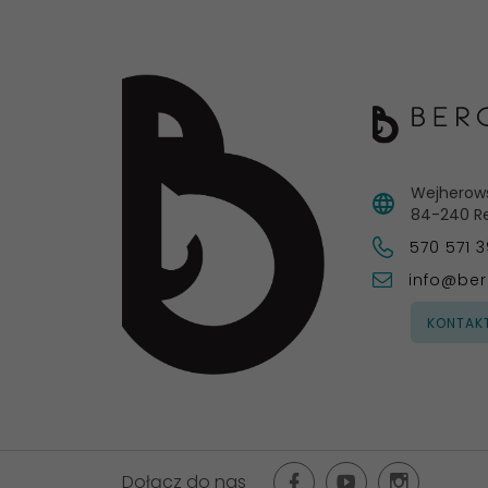
Wejherow
84-240
R
570 571 
info@ber
KONTAK
Dołącz do nas