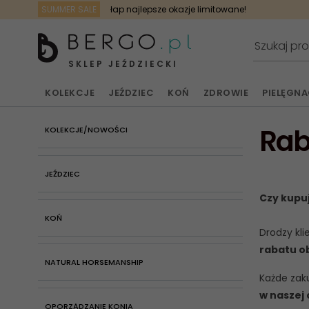
SUMMER SALE
łap najlepsze okazje limitowane!
SKLEP JEŹDZIECKI
KOLEKCJE
JEŹDZIEC
KOŃ
ZDROWIE
PIELĘGN
Rab
KOLEKCJE/NOWOŚCI
JEŹDZIEC
Czy kupu
KOŃ
Drodzy kli
rabatu o
NATURAL HORSEMANSHIP
Każde zaku
w naszej 
OPORZĄDZANIE KONIA