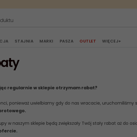
ACJA
STAJNIA
MARKI
PASZA
OUTLET
WIĘCEJ+
aty
jąc regularnie w sklepie otrzymam rabat?
enci, ponieważ uwielbiamy gdy do nas wracacie, uruchomiliśmy 
brotowego.
py w naszym sklepie będą zwiększały Twój stały rabat aż do os
ofercie.