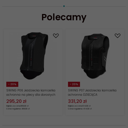
Polecamy
- 20%
- 20%
SWING P06 Jeździecka kamizelka
SWING P07 Jeździecka kamizelka
ochronna na plecy dla dorosłych
ochronna DZIECIĘCA
295,
20
zł
331,
20
zł
Najniższa cena
369.00 zł
Najniższa cena
414.00 zł
Cena regularna: 369.00 zł
Cena regularna: 414.00 zł