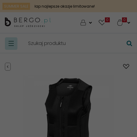
SUMMER SALE
łap najlepsze okazje limitowane!
0
SKLEP JEŹDZIECKI