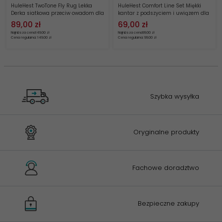
HuleHest TwoTone Fly Rug Lekka
HuleHest Comfort Line Set Miękki
Derka siatkowa przeciw owadom dla
kantar z podszyciem i uwiązem dla
konia
konia
89,
00
zł
69,
00
zł
Najniższa cena
149.00 zł
Najniższa cena
99.00 zł
Cena regularna: 149.00 zł
Cena regularna: 99.00 zł
Szybka wysyłka
Oryginalne produkty
Fachowe doradztwo
Bezpieczne zakupy