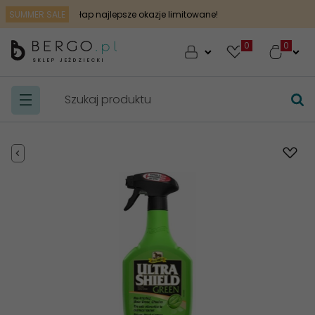
SUMMER SALE
łap najlepsze okazje limitowane!
0
SKLEP JEŹDZIECKI