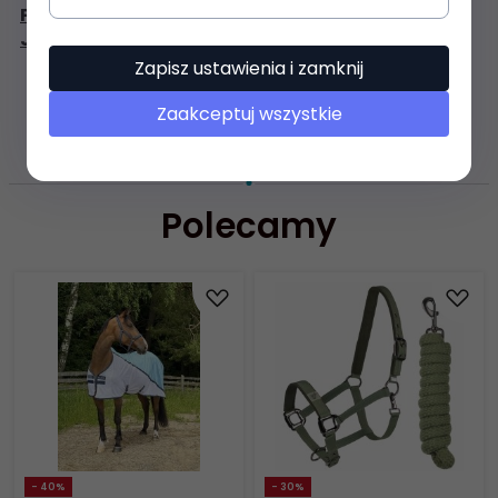
POZOSTAŁE SUPER OFERTY W
SKLEPIE
JEŹDZIECKIM
BERGO
Zapisz ustawienia i zamknij
ZASOBY DOTYCZĄCE
Zaakceptuj wszystkie
BEZPIECZEŃSTWA I PRODUKTÓW
Polecamy
- 40%
- 30%