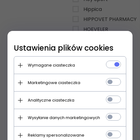
Hippica
HIPPOVET PHARMACY
HOEVELER
HOOFGOLD
Ustawienia plików cookies
HorseLinePRO
Horsenjoy
Wymagane ciasteczka
Horslyx
Horze
Marketingowe ciasteczka
HuleHest
Kavalkade
Analityczne ciasteczka
KENTUCKY
Wysyłanie danych marketingowych
KEP ITALIA
KERALIT
Reklamy spersonalizowane
Kerbl