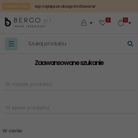
SUMMER SALE
łap najlepsze okazje limitowane!
0
SKLEP JEŹDZIECKI
Zaawansowane szukanie
W cenie: