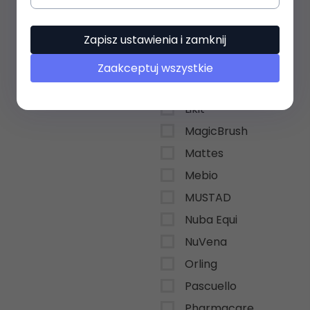
KEVIN BACON`S
Zapisz ustawienia i zamknij
Końska cukierenka
Lamicell
Zaakceptuj wszystkie
Leovet
Likit
MagicBrush
Mattes
Mebio
MUSTAD
Nuba Equi
NuVena
Orling
Pascuello
Pharmacare