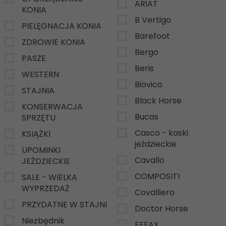
ARIAT
KONIA
B Vertigo
PIELĘGNACJA KONIA
Barefoot
ZDROWIE KONIA
Bergo
PASZE
Beris
WESTERN
Biovico
STAJNIA
Black Horse
KONSERWACJA
Bucas
SPRZĘTU
Casco - kaski
KSIĄŻKI
jeździeckie
UPOMINKI
Cavallo
JEŹDZIECKIE
COMPOSITI
SALE - WIELKA
WYPRZEDAŻ
Covalliero
PRZYDATNE W STAJNI
Doctor Horse
Niezbędnik
EFFAX