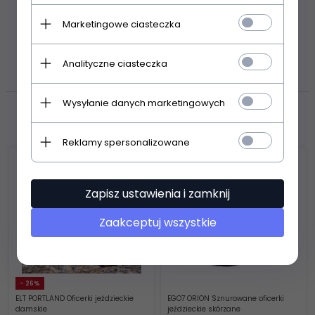
wygodnego transportu ogłowi
Marketingowe ciasteczka
ZASOBY DOTYCZĄCE
BEZPIECZEŃSTWA I PRODUKTÓW
Analityczne ciasteczka
Wysyłanie danych marketingowych
Polecamy
Reklamy spersonalizowane
Zapisz ustawienia i zamknij
Zaakceptuj wszystkie
- 26%
ELT PORTLAND Oficerki jeździeckie
EGO7 ORION Sznurowane oficerki
damskie
jeździeckie skórzane