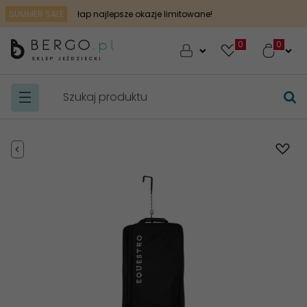
SUMMER SALE
łap najlepsze okazje limitowane!
0
SKLEP JEŹDZIECKI