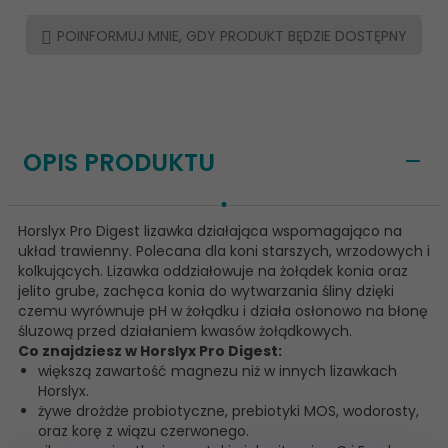
POINFORMUJ MNIE, GDY PRODUKT BĘDZIE DOSTĘPNY
OPIS PRODUKTU
Horslyx Pro Digest lizawka działająca wspomagająco na
układ trawienny. Polecana dla koni starszych, wrzodowych i
kolkujących. Lizawka oddziałowuje na żołądek konia oraz
jelito grube, zachęca konia do wytwarzania śliny dzięki
czemu wyrównuje pH w żołądku i działa osłonowo na błonę
śluzową przed działaniem kwasów żołądkowych.
Co znajdziesz w Horslyx Pro Digest:
większą zawartość magnezu niż w innych lizawkach
Horslyx.
żywe drożdże probiotyczne, prebiotyki MOS, wodorosty,
oraz korę z wiązu czerwonego.