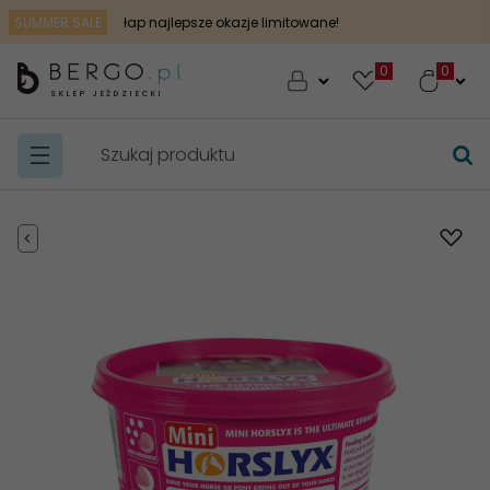
SUMMER SALE
łap najlepsze okazje limitowane!
0
SKLEP JEŹDZIECKI