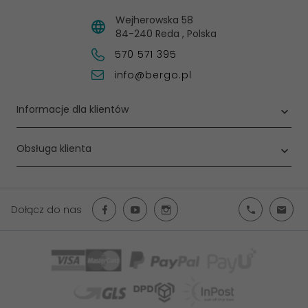
Wejherowska 58
84-240
Reda
,
Polska
570 571 395
info@bergo.pl
Informacje dla klientów
Obsługa klienta
Dołącz do nas