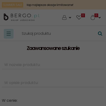
SUMMER SALE
łap najlepsze okazje limitowane!
0
SKLEP JEŹDZIECKI
Zaawansowane szukanie
W cenie: