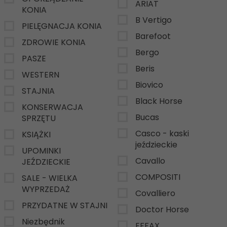
ARIAT
KONIA
B Vertigo
PIELĘGNACJA KONIA
Barefoot
ZDROWIE KONIA
Bergo
PASZE
Beris
WESTERN
Biovico
STAJNIA
Black Horse
KONSERWACJA
Bucas
SPRZĘTU
Casco - kaski
KSIĄŻKI
jeździeckie
UPOMINKI
Cavallo
JEŹDZIECKIE
COMPOSITI
SALE - WIELKA
WYPRZEDAŻ
Covalliero
PRZYDATNE W STAJNI
Doctor Horse
Niezbędnik
EFFAX