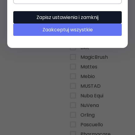
KEVIN BACON`S
Zapisz ustawienia i zamknij
Końska cukierenka
Lamicell
Zaakceptuj wszystkie
Leovet
Likit
MagicBrush
Mattes
Mebio
MUSTAD
Nuba Equi
NuVena
Orling
Pascuello
Pharmacare