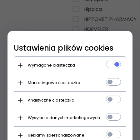
Hippica
HIPPOVET PHARMACY
HOEVELER
HOOFGOLD
Ustawienia plików cookies
HorseLinePRO
Horsenjoy
Wymagane ciasteczka
Horslyx
Horze
Marketingowe ciasteczka
HuleHest
Kavalkade
Analityczne ciasteczka
KENTUCKY
Wysyłanie danych marketingowych
KEP ITALIA
KERALIT
Reklamy spersonalizowane
Kerbl