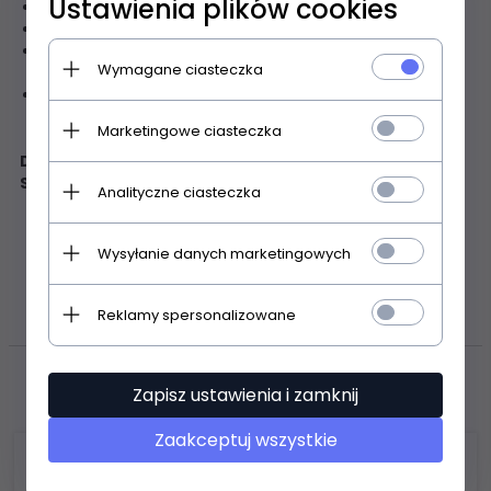
Ustawienia plików cookies
znakomita
trwałość
przewodniki ze
wzmocnionej stali nierdzewnej
duża wytrzymałość
na zerwanie dzięki silnym
Wymagane ciasteczka
włóknom
dobrze widoczna dla koni
Marketingowe ciasteczka
Długość:
500 metrów
Szerokość:
10 milimetrów
Analityczne ciasteczka
Wysyłanie danych marketingowych
ZASOBY DOTYCZĄCE
BEZPIECZEŃSTWA I PRODUKTÓW
Reklamy spersonalizowane
Polecamy
Zapisz ustawienia i zamknij
Zaakceptuj wszystkie