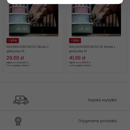
- 40%
- 25%
WALDHAUSEN MUSLI Miska z
WALDHAUSEN MUSLI XL Miska z
pokrywką 5L
pokrywką 8l
29,
00
zł
41,
00
zł
Najniższa cena
48.00 zł
Najniższa cena
55.00 zł
Cena regularna: 48.00 zł
Cena regularna: 55.00 zł
Szybka wysyłka
Oryginalne produkty