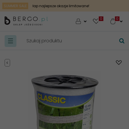
SUMMER SALE
łap najlepsze okazje limitowane!
0
SKLEP JEŹDZIECKI