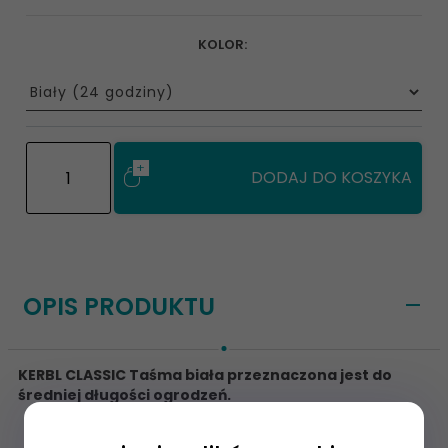
KOLOR:
options[134]
DODAJ DO KOSZYKA
OPIS PRODUKTU
KERBL CLASSIC
Taśma
biała przeznaczona jest do
średniej długości ogrodzeń.