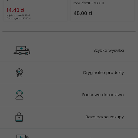
koni RÓŻNE SMAKI 1L.
14,
40
zł
45,
00
zł
Najniższa cena
14.40 zł
Cena regularna: 16.00 zł
Szybka wysyłka
Oryginalne produkty
Fachowe doradztwo
Bezpieczne zakupy