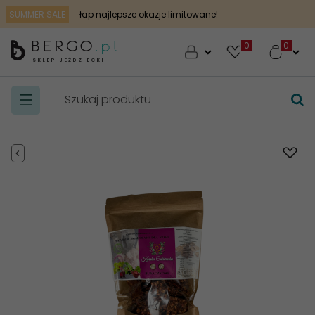
SUMMER SALE
łap najlepsze okazje limitowane!
0
SKLEP JEŹDZIECKI