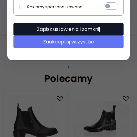
Reklamy spersonalizowane
FILMY VIDEO
Zapisz ustawienia i zamknij
Zaakceptuj wszystkie
ZASOBY DOTYCZĄCE
BEZPIECZEŃSTWA I PRODUKTÓW
Polecamy