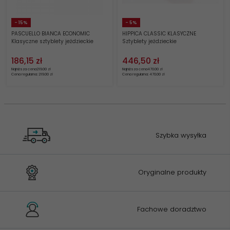
- 15%
- 5%
PASCUELLO BIANCA ECONOMIC
HIPPICA CLASSIC KLASYCZNE
Klasyczne sztyblety jeździeckie
Sztyblety jeździeckie
186,
15
zł
446,
50
zł
Najniższa cena
219.00 zł
Najniższa cena
470.00 zł
Cena regularna: 219.00 zł
Cena regularna: 470.00 zł
Szybka wysyłka
Oryginalne produkty
Fachowe doradztwo