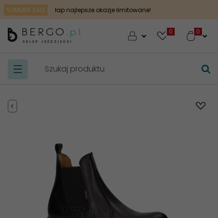
SUMMER SALE
łap najlepsze okazje limitowane!
0
SKLEP JEŹDZIECKI