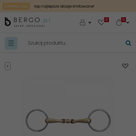
SUMMER SALE
łap najlepsze okazje limitowane!
0
SKLEP JEŹDZIECKI