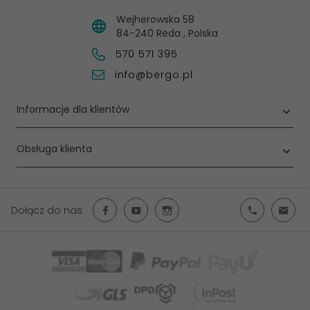
Wejherowska 58
84-240
Reda
,
Polska
570 571 395
info@bergo.pl
Informacje dla klientów
Obsługa klienta
Dołącz do nas