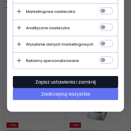
wykonany z mocnej taśmy nylonowej
dopinany do wędzidła za pomocą karabińczyków
Marketingowe ciasteczka
ZASOBY DOTYCZĄCE
Analityczne ciasteczka
BEZPIECZEŃSTWA I PRODUKTÓW
Wysyłanie danych marketingowych
Polecamy
Reklamy spersonalizowane
Zapisz ustawienia i zamknij
Zaakceptuj wszystkie
- 28%
- 14%