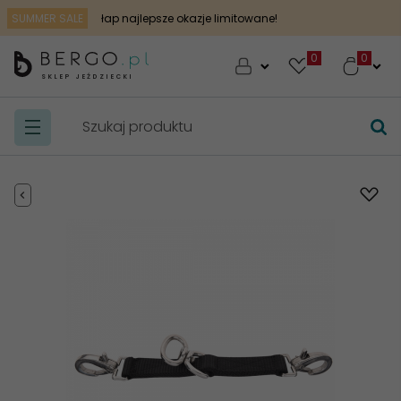
SUMMER SALE
łap najlepsze okazje limitowane!
0
SKLEP JEŹDZIECKI