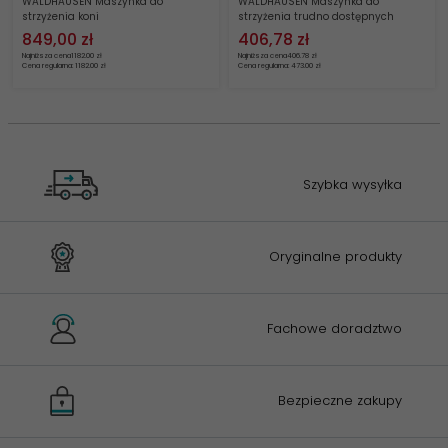
WALDHAUSEN Maszynka do
WALDHAUSEN Maszynka do
strzyżenia koni
strzyżenia trudno dostępnych
miejsc dla konia
849,
00
zł
406,
78
zł
Najniższa cena
1182.00 zł
Najniższa cena
406.78 zł
Cena regularna: 1182.00 zł
Cena regularna: 473.00 zł
Szybka wysyłka
Oryginalne produkty
Fachowe doradztwo
Bezpieczne zakupy