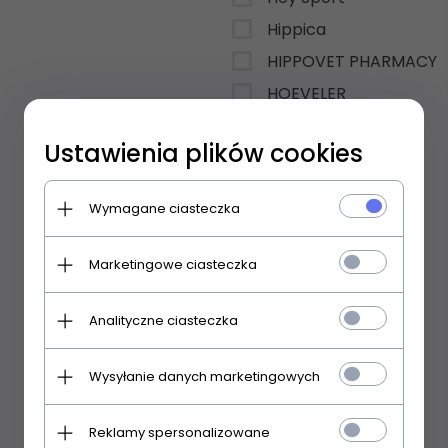
Hippica
HIPPOVET PHARMACY
HOEVELER
HOOFGOLD
Ustawienia plików cookies
HorseLinePRO
Horsenjoy
Wymagane ciasteczka
Horslyx
Horze
Marketingowe ciasteczka
HuleHest
Kavalkade
Analityczne ciasteczka
KENTUCKY
Wysyłanie danych marketingowych
KEP ITALIA
KERALIT
Reklamy spersonalizowane
Kerbl