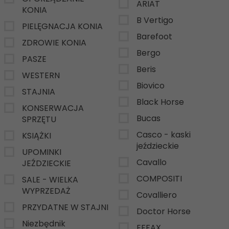
ARIAT
KONIA
B Vertigo
PIELĘGNACJA KONIA
Barefoot
ZDROWIE KONIA
Bergo
PASZE
Beris
WESTERN
Biovico
STAJNIA
Black Horse
KONSERWACJA
Bucas
SPRZĘTU
Casco - kaski
KSIĄŻKI
jeździeckie
UPOMINKI
Cavallo
JEŹDZIECKIE
COMPOSITI
SALE - WIELKA
WYPRZEDAŻ
Covalliero
PRZYDATNE W STAJNI
Doctor Horse
Niezbędnik
EFFAX