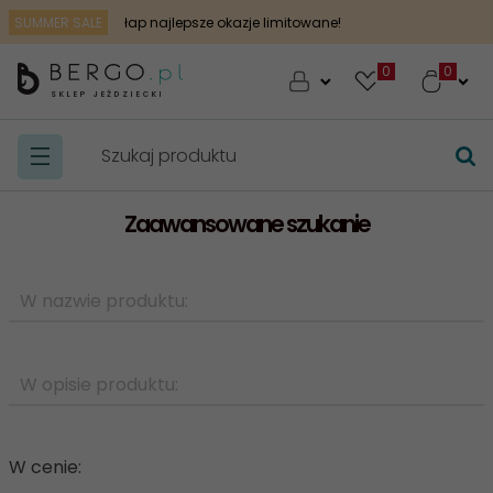
SUMMER SALE
łap najlepsze okazje limitowane!
0
SKLEP JEŹDZIECKI
Zaawansowane szukanie
W cenie: