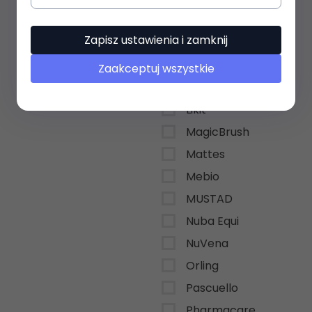
KEVIN BACON`S
Zapisz ustawienia i zamknij
Końska cukierenka
Lamicell
Zaakceptuj wszystkie
Leovet
Likit
MagicBrush
Mattes
Mebio
MUSTAD
Nuba Equi
NuVena
Orling
Pascuello
Pharmacare