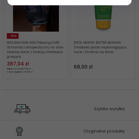
- 18%
WALDHAUSEN HEALTH&amp;CARE
EFFOL MOUTH-BUTTER BANANA
Ochraniacz terapeutyczny na staw
Smakowa pasta wspomagająca
skokowy konia z funkcją chłodząco-
żucie i ślinienie się konia
grzejącą
387,
04
zł
68,
00
zł
Najniższa cena
377.60 zł
Cena regularna: 472.00 zł
Szybka wysyłka
Oryginalne produkty