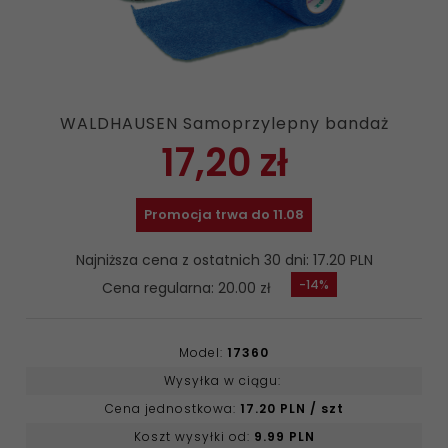
WALDHAUSEN Samoprzylepny bandaż
17,
20
zł
Promocja trwa do 11.08
Najniższa cena z ostatnich 30 dni: 17.20 PLN
-14%
Cena regularna: 20.00 zł
Model:
17360
Wysyłka w ciągu:
Cena jednostkowa:
17.20 PLN / szt
Koszt wysyłki od:
9.99 PLN