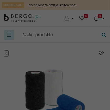
SUMMER SALE
łap najlepsze okazje limitowane!
0
SKLEP JEŹDZIECKI