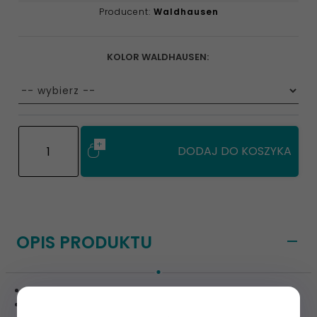
Producent:
Waldhausen
KOLOR WALDHAUSEN:
options[76]
DODAJ DO KOSZYKA
OPIS PRODUKTU
bandaż samoprzylepny firmy Waldhausen
doskonała odporność na zerwanie