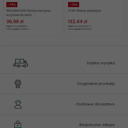
- 14%
- 14%
WALDHAUSEN Elastyczne pasy
STAR Wodze podwójne
krzyżowe do derki
36,
98
zł
132,
44
zł
Najniższa cena
36.98 zł
Najniższa cena
132.44 zł
Cena regularna: 43.00 zł
Cena regularna: 154.00 zł
Szybka wysyłka
Oryginalne produkty
Fachowe doradztwo
Bezpieczne zakupy