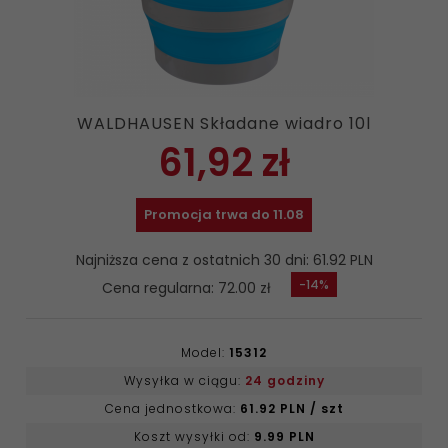
WALDHAUSEN Składane wiadro 10l
61,
92
zł
Promocja trwa do 11.08
Najniższa cena z ostatnich 30 dni: 61.92 PLN
-14%
Cena regularna: 72.00 zł
Model:
15312
Wysyłka w ciągu:
24 godziny
Cena jednostkowa:
61.92 PLN / szt
Koszt wysyłki od:
9.99 PLN