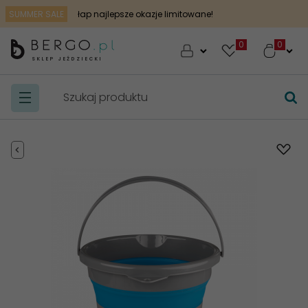
SUMMER SALE
łap najlepsze okazje limitowane!
0
SKLEP JEŹDZIECKI