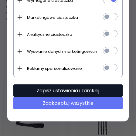
Wymagane ciasteczka
może również pełnić funkcje miski dla psa lub kota
możliwość regulacji wysokości
Made in Germany
Marketingowe ciasteczka
pojemność: 10 l
ZASOBY DOTYCZĄCE
Analityczne ciasteczka
BEZPIECZEŃSTWA I PRODUKTÓW
Wysyłanie danych marketingowych
Polecamy
Reklamy spersonalizowane
Zapisz ustawienia i zamknij
Zaakceptuj wszystkie