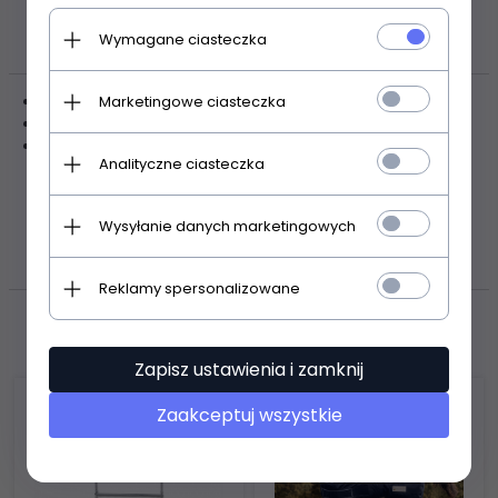
OPIS PRODUKTU
Wymagane ciasteczka
puśliska wykonane z miękkiej skóry
Marketingowe ciasteczka
okucia wykonane ze stali nierdzewnej
szerokość: 25 mm
Analityczne ciasteczka
ZASOBY DOTYCZĄCE
Wysyłanie danych marketingowych
BEZPIECZEŃSTWA I PRODUKTÓW
Reklamy spersonalizowane
Polecamy
Zapisz ustawienia i zamknij
Zaakceptuj wszystkie