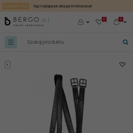
SUMMER SALE
łap najlepsze okazje limitowane!
0
SKLEP JEŹDZIECKI