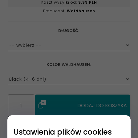
Koszt wysyłki od:
9.99 PLN
Producent:
Waldhausen
DŁUGOŚĆ:
options[23]
KOLOR WALDHAUSEN:
options[76]
DODAJ DO KOSZYKA
Ustawienia plików cookies