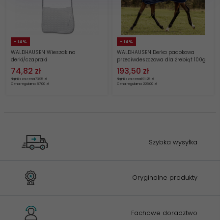
- 14%
- 14%
WALDHAUSEN Wieszak na
WALDHAUSEN Derka padokowa
derki/czapraki
przeciwdeszczowa dla źrebiąt 100g
74,
82
zł
193,
50
zł
Najniższa cena
73.95 zł
Najniższa cena
191.25 zł
Cena regularna: 87.00 zł
Cena regularna: 225.00 zł
Szybka wysyłka
Oryginalne produkty
Fachowe doradztwo