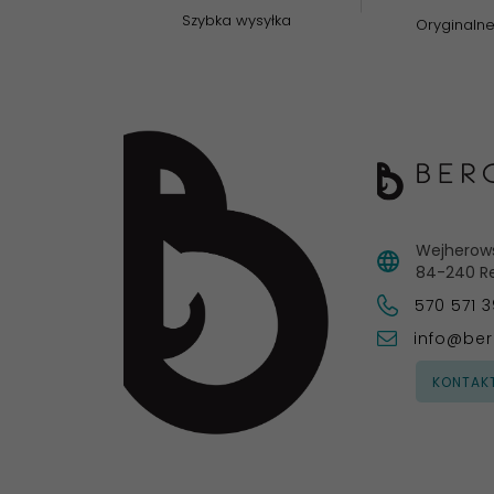
Szybka wysyłka
Oryginalne
Wejherow
84-240
R
570 571 
info@ber
KONTAK