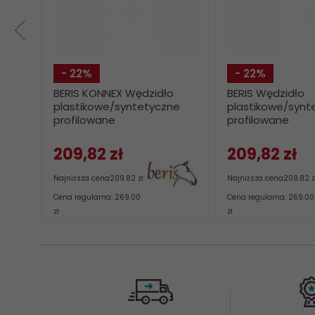
- 22%
- 22%
BERIS KONNEX Wędzidło
BERIS Wędzidło
plastikowe/syntetyczne
plastikowe/synt
profilowane
profilowane
209,
82
zł
209,
82
zł
Najniższa cena
209.82 zł
Najniższa cena
209.82 z
Cena regularna: 269.00
Cena regularna: 269.00
zł
zł