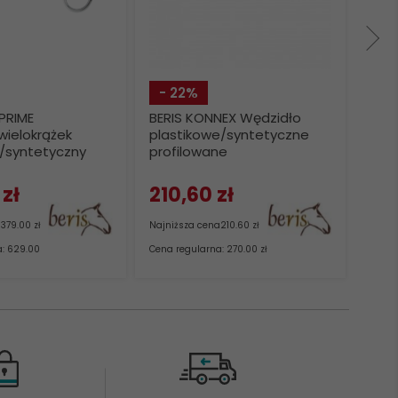
- 22%
- 
 PRIME
BERIS KONNEX Wędzidło
BERI
wielokrążek
plastikowe/syntetyczne
plas
y/syntetyczny
profilowane
pros
CM
zł
210,
60
zł
194
a
379.00 zł
Najniższa cena
210.60 zł
Najni
: 629.00
Cena regularna: 270.00 zł
Cena 
zł