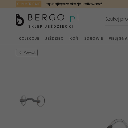
SUMMER SALE
łap najlepsze okazje limitowane!
SKLEP JEŹDZIECKI
KOLEKCJE
JEŹDZIEC
KOŃ
ZDROWIE
PIELĘGN
Powrót