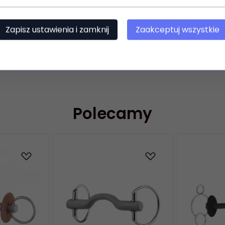
ca w pysku, koniom starszym oraz tym nietolerującym nacisku n
ków ust
Zapisz ustawienia i zamknij
Zaakceptuj wszystkie
Polecamy