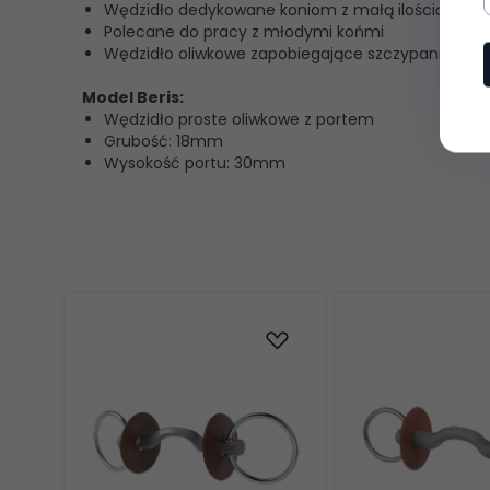
Wędzidło dedykowane koniom z małą ilością miejs
Polecane do pracy z młodymi końmi
Wędzidło oliwkowe zapobiegające szczypaniu kąci
Model Beris:
Wędzidło proste oliwkowe z portem
Grubość: 18mm
Wysokość portu: 30mm