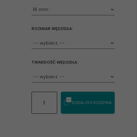
options[11]
ROZMIAR WĘDZIDŁA:
options[28]
TWARDOŚĆ WĘDZIDŁA:
options[115]
DODAJ DO KOSZYKA