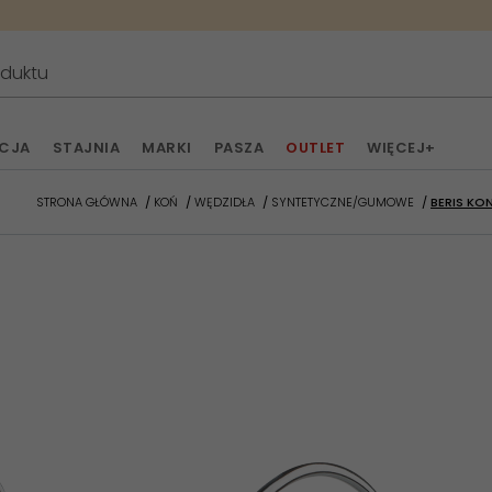
ACJA
STAJNIA
MARKI
PASZA
OUTLET
WIĘCEJ+
STRONA GŁÓWNA
KOŃ
WĘDZIDŁA
SYNTETYCZNE/GUMOWE
BERIS KO