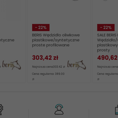
- 22%
- 22%
BERIS Wędzidło oliwkowe
SALE BERIS
etyczne
plastikowe/syntetyczne
Wędzidło/
proste profilowane
plastikow
prosty
303,
42
zł
490,
62
ł
Najniższa cena
303.42 zł
Najniższa cen
Cena regularna: 389.00
Cena regularna
zł
zł