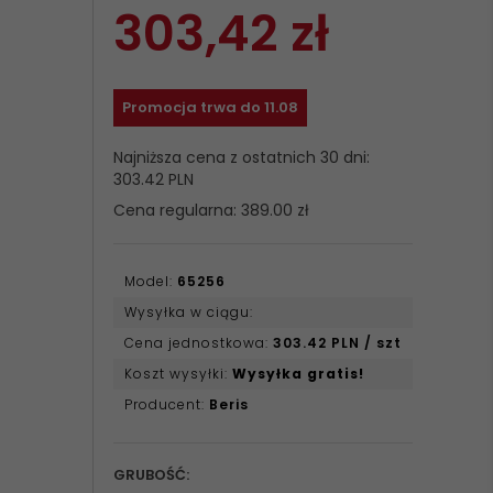
303,
42
zł
Promocja trwa do 11.08
Najniższa cena z ostatnich 30 dni:
303.42 PLN
Cena regularna: 389.00 zł
Model:
65256
Wysyłka w ciągu:
Cena jednostkowa:
303.42 PLN / szt
Koszt wysyłki:
Wysyłka gratis!
Producent:
Beris
GRUBOŚĆ: