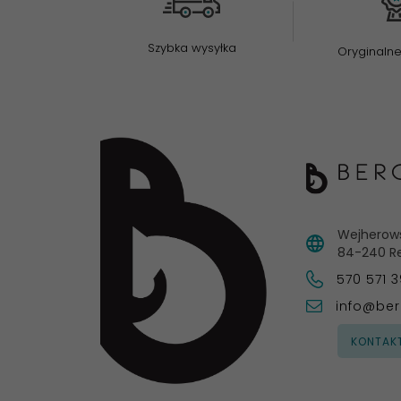
Szybka wysyłka
Oryginalne
Wejherow
84-240
R
570 571 
info@ber
KONTAK