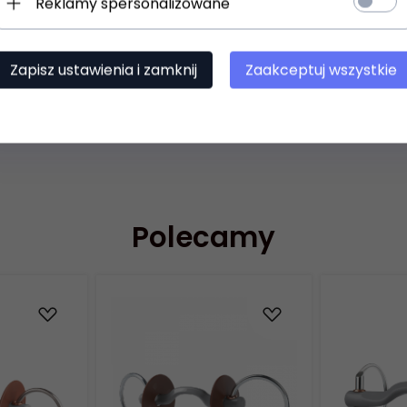
Reklamy spersonalizowane
w ust
yskuje dodatkową mobilność i delikatność
ych tunelach, nie zaburzając kontaktu między jeźdźcem a konie
Zapisz ustawienia i zamknij
Zaakceptuj wszystkie
Polecamy