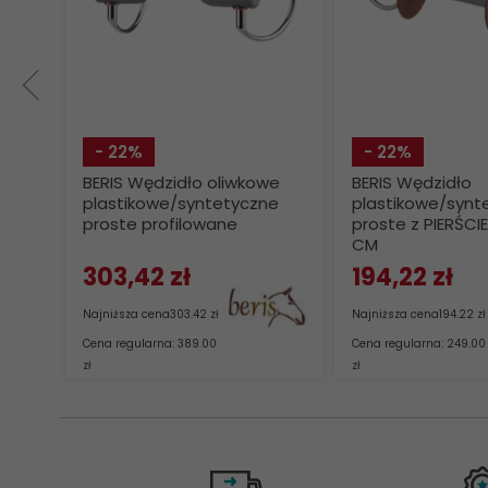
- 22%
- 22%
BERIS Wędzidło oliwkowe
BERIS Wędzidło
plastikowe/syntetyczne
plastikowe/synt
proste profilowane
proste z PIERŚCIE
CM
303,
42
zł
194,
22
zł
Najniższa cena
303.42 zł
Najniższa cena
194.22 zł
Cena regularna: 389.00
Cena regularna: 249.00
zł
zł