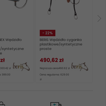
- 22%
- 
NEX Wędzidło
BERIS Wędzidło cyganka
BERI
plastikowe/syntetyczne
plas
e/syntetyczne
proste
ana
ne
zł
490,
62
zł
30
a
303.42 zł
Najniższa cena
490.62 zł
Najni
: 389.00
Cena regularna: 629.00
Cena 
zł
zł