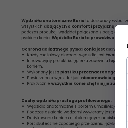
Wędzidła anatomiczne Beris
to doskonały wybór z
wszystkich
dbających o komfort i przyjazną kom
podczas produkcji wędzideł połączone z pasją do jeź
pyskiem konia.
Wędzidła Beris to prawdziwe niemi
Ochrona delikatnego pyska konia jest dla wytwó
Każdy metalowy element wędzidła jest
tworzony 
Innowacyjny projekt ścięgierza zapewnia
lepszą a
koniem.
Wykonany jest
z plastiku przeznaczonego do k
Powierzchnia wędzideł jest
niesamowicie gładka
Praktycznie
wszystkie konie chętniej je żują i ł
Cechy wędzidła prostego profilowanego:
Wędzidło anatomiczne z portem umożliwiającym 
Podczas działania wodzami wywierany jest nacisk
Dedykowane koniom nietolerującym nacisku na ję
Port skutecznie zapobiega przełożeniu języka nad 