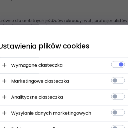
arówno dla ambitnych jeźdźców rekreacyjnych, profesjonalistów
unikację ze swoim koniem
. Wieloletnie doświadczenie zdobyw
dziectwa, pozwoliły stworzyć produkt zgodny z anatomią i wrażl
eckie rzemiosło.
Ustawienia plików cookies
rców najważniejsza.
ręcznie
: od formowania aż do polerowania.
kceptację wędzidła
i
ułatwia komunikację
pomiędzy jeźdźce
Wymagane ciasteczka
ontaktu z żywnością
, co gwarantuje bezpieczne użycie.
, umożliwia więc tym samym ślizg przy nawet niewielkiej ilości śli
Marketingowe ciasteczka
atwiej akceptują
od innych dostępnych na rynku wędzideł.
Analityczne ciasteczka
dużą swobodę i ruchomość języka
 głównie na żuchwę
Wysyłanie danych marketingowych
zyk
wędzidło