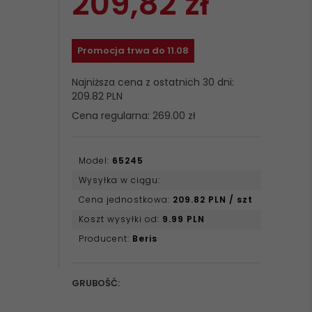
209,
82
zł
Promocja trwa do 11.08
Najniższa cena z ostatnich 30 dni:
209.82 PLN
Cena regularna: 269.00 zł
Model:
65245
Wysyłka w ciągu:
Cena jednostkowa:
209.82 PLN / szt
Koszt wysyłki od:
9.99 PLN
Producent:
Beris
GRUBOŚĆ:
options[11]