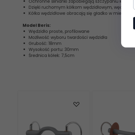
Ochronne ślinianki zapobiegają szczypaniu kącikó
Dzięki ruchomym kółkom wędzidłowym, wędzidło z
Kółka wędzidłowe obracają się gładko w miedzian
Model Beris:
Wędzidło proste, profilowane
Możliwość wyboru twardości wędzidła
Grubość: 18mm
Wysokość portu: 30mm
Średnica kółek: 7,5cm