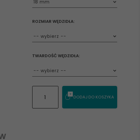
ROZMIAR WĘDZIDŁA:
options[28]
TWARDOŚĆ WĘDZIDŁA:
options[115]
DODAJ DO KOSZYKA
ÓW