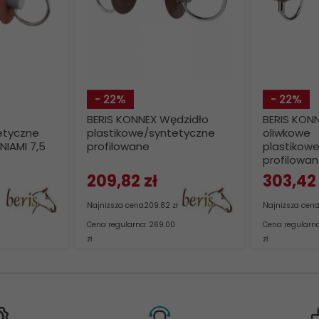
- 22%
- 22%
BERIS KONNEX Wędzidło
BERIS KON
etyczne
plastikowe/syntetyczne
oliwkowe
NIAMI 7,5
profilowane
plastikow
profilowa
209,
82
zł
303,
42
Najniższa cena
209.82 zł
Najniższa cen
Cena regularna: 269.00
Cena regularna
zł
zł