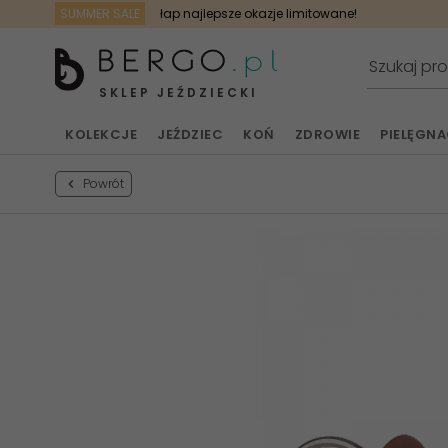
SUMMER SALE
łap najlepsze okazje limitowane!
SKLEP JEŹDZIECKI
KOLEKCJE
JEŹDZIEC
KOŃ
ZDROWIE
PIELĘGN
Powrót