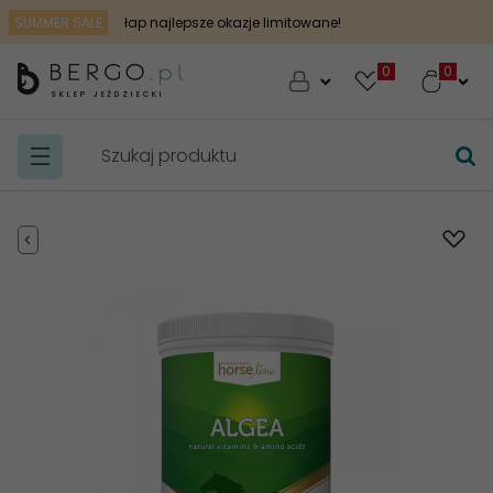
SUMMER SALE
łap najlepsze okazje limitowane!
0
SKLEP JEŹDZIECKI