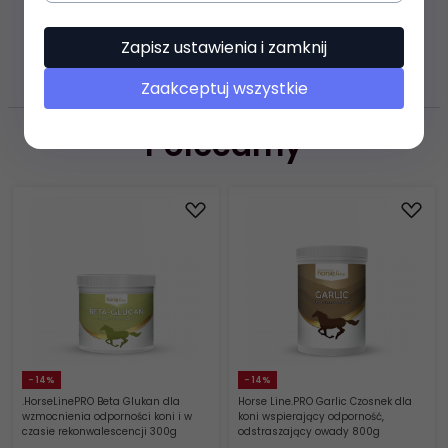
ZASOBY DOTYCZĄCE
Zapisz ustawienia i zamknij
BEZPIECZEŃSTWA I PRODUKTÓW
Zaakceptuj wszystkie
Polecamy
- 14%
- 14%
.HorseLinePRO Beta Glukan dla
Horse Line.PRO Garlic Czosnek dla
wzmocnienia odporności koni i w
koni wspierający odporność,
czasie rekonwalescencji 300g
odstraszający owady 800g