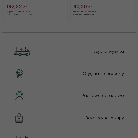
182,
32
zł
60,
20
zł
Najniższa cena
180.20 zł
Najniższa cena
59.50 zł
Cena regularna: 212.00 zł
Cena regularna: 70.00 zł
Szybka wysyłka
Oryginalne produkty
Fachowe doradztwo
Bezpieczne zakupy