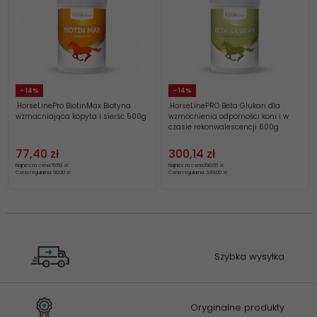
- 14%
- 14%
.HorseLinePro BiotinMax Biotyna
.HorseLinePRO Beta Glukan dla
wzmacniająca kopyta i sierść 500g
wzmocnienia odporności koni i w
czasie rekonwalescencji 600g
77,
40
zł
300,
14
zł
Najniższa cena
76.50 zł
Najniższa cena
296.65 zł
Cena regularna: 90.00 zł
Cena regularna: 349.00 zł
Szybka wysyłka
Oryginalne produkty