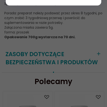
Sposób podania: wymieszać z paszą treściwą.
Porada: preparat należy podawać przez okres 8 tygodni, po
czym zrobić 3 tygodniową przerwę i powrócić do
suplementowania w razie potrzeby.
Załączona miarka zawiera 5g.
forma: proszek
Opakowanie 700g wystarcza na 70 dni.
ZASOBY DOTYCZĄCE
BEZPIECZEŃSTWA I PRODUKTÓW
Polecamy