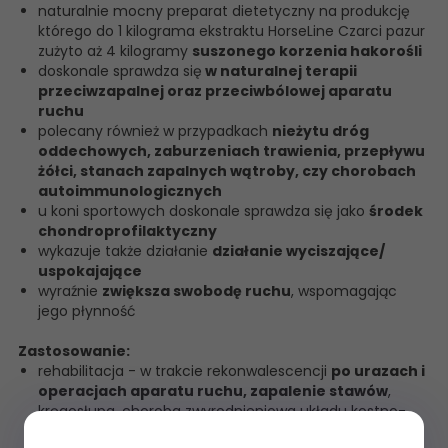
naturalnie mocny preparat dietetyczny na produkcję
którego do 1 kilograma ekstraktu HorseLine Czarci pazur
zużyto aż 4 kilogramy
suszonego korzenia hakorośli
doskonale sprawdza się
w naturalnej terapii
przeciwzapalnej oraz przeciwbólowej aparatu
ruchu
polecany również w przypadkach
nieżytu dróg
oddechowych, zaburzeniach trawienia, przepływu
żółci, stanach zapalnych wątroby, czy chorobach
autoimmunologicznych
u koni sportowych doskonale sprawdza się jako
środek
chondroprofilaktyczny
wykazuje także działanie
działanie wyciszające/
uspokajające
wyraźnie
zwiększa swobodę ruchu
, wspomagając
jego płynność
Zastosowanie:
rehabilitacja - w trakcie rekonwalescencji
po urazach i
operacjach aparatu ruchu, zapalenie stawów
,
kręgosłupa, choroba zwyrodnieniowa układu kostno-
stawowego,
zapalenie kaletek maziowych,