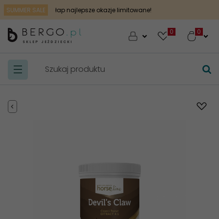
SUMMER SALE
łap najlepsze okazje limitowane!
0
SKLEP JEŹDZIECKI