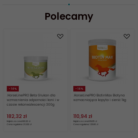
Polecamy
- 14%
- 14%
.HorseLinePRO Beta Glukan dla
.HorseLinePRO BiotinMax Biotyna
wzmocnienia odporności koni i w
wzmacniająca kopyta i sierść 1kg
czasie rekonwalescencji 300g
182,
32
zł
110,
94
zł
Najniższa cena
180.20 zł
Najniższa cena
109.65 zł
Cena regularna: 212.00 zł
Cena regularna: 129.00 zł