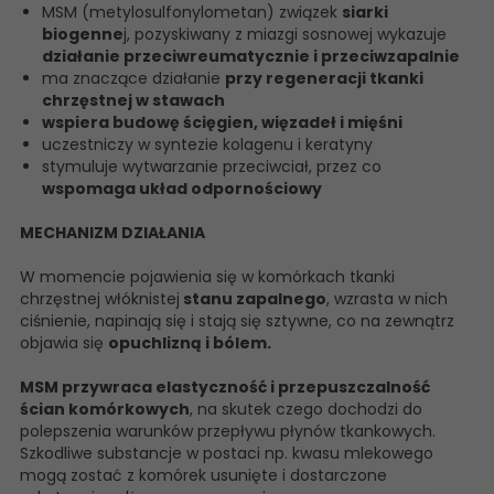
MSM (metylosulfonylometan) związek
siarki
biogenne
j, pozyskiwany z miazgi sosnowej wykazuje
działanie przeciwreumatycznie i przeciwzapalnie
ma znaczące działanie
przy regeneracji tkanki
chrzęstnej w stawach
wspiera budowę ścięgien, więzadeł i mięśni
uczestniczy w syntezie kolagenu i keratyny
stymuluje wytwarzanie przeciwciał, przez co
wspomaga układ odpornościowy
MECHANIZM DZIAŁANIA
W momencie pojawienia się w komórkach tkanki
chrzęstnej włóknistej
stanu zapalnego
, wzrasta w nich
ciśnienie, napinają się i stają się sztywne, co na zewnątrz
objawia się
opuchlizną i bólem.
MSM przywraca elastyczność i przepuszczalność
ścian komórkowych
, na skutek czego dochodzi do
polepszenia warunków przepływu płynów tkankowych.
Szkodliwe substancje w postaci np. kwasu mlekowego
mogą zostać z komórek usunięte i dostarczone