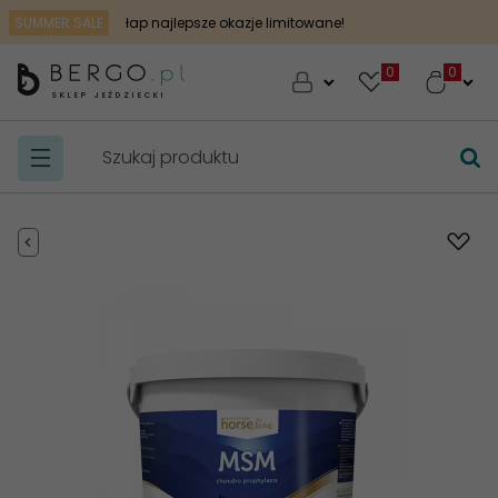
SUMMER SALE
łap najlepsze okazje limitowane!
0
SKLEP JEŹDZIECKI