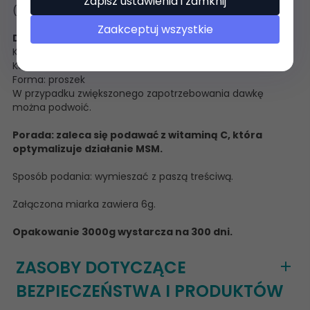
Zapisz ustawienia i zamknij
(Human Grade)
Zaakceptuj wszystkie
Dawkowanie/24h:
Konie: 2 miarki
Kuce: 1 miarka
Forma: proszek
W przypadku zwiększonego zapotrzebowania dawkę
można podwoić.
Porada: zaleca się podawać z witaminą C, która
optymalizuje działanie MSM.
Sposób podania: wymieszać z paszą treściwą.
Załączona miarka zawiera 6g.
Opakowanie 3000g wystarcza na 300 dni.
ZASOBY DOTYCZĄCE
BEZPIECZEŃSTWA I PRODUKTÓW