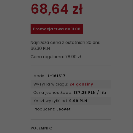
68,
64
zł
Promocja trwa do 11.08
Najniższa cena z ostatnich 30 dni:
66.30 PLN
Cena regularna: 78.00 zł
Model:
L-161517
Wysyłka w ciągu:
24 godziny
Cena jednostkowa:
137.28 PLN / litr
Koszt wysyłki od:
9.99 PLN
Producent:
Leovet
POJEMNIK: