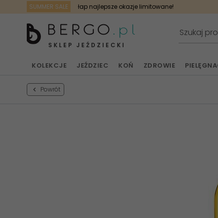
SUMMER SALE
łap najlepsze okazje limitowane!
SKLEP JEŹDZIECKI
KOLEKCJE
JEŹDZIEC
KOŃ
ZDROWIE
PIELĘGN
Powrót