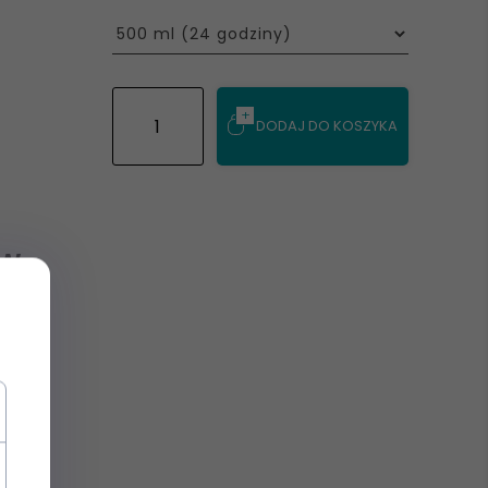
options[8]
DODAJ DO KOSZYKA
ÓW