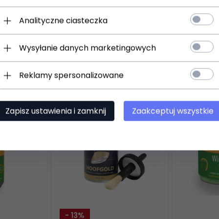
a; wmasować, dokładnie spłukać wodą. Dla wzmocnienia efektu uż
Analityczne ciasteczka
Wysyłanie danych marketingowych
Polecamy
Reklamy spersonalizowane
Zapisz ustawienia i zamknij
Zaakceptuj wszystkie
- 13%