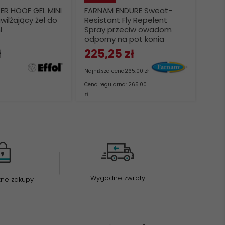
ER HOOF GEL MINI
FARNAM ENDURE Sweat-
HOO
ilżający żel do
Resistant Fly Repelent
czys
l
Spray przeciw owadom
wsp
odporny na pot konia
zaka
950ml
ł
225,
25
zł
124
Najniższa cena
265.00 zł
Najni
Cena regularna: 265.00
Cena r
zł
Wygodne zwroty
zne zakupy