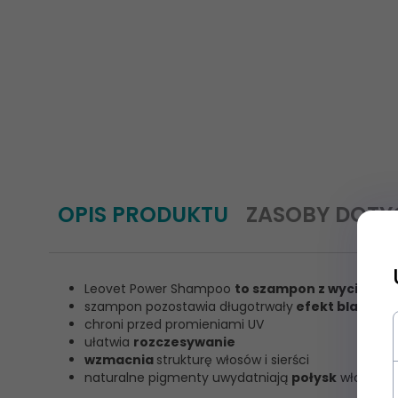
OPIS PRODUKTU
ZASOBY DOTY
Leovet Power Shampoo
to szampon z wyciągie
szampon pozostawia długotrwały
efekt blasku
chroni przed promieniami UV
ułatwia
rozczesywanie
wzmacnia
strukturę włosów i sierści
naturalne pigmenty uwydatniają
połysk
włosów i s