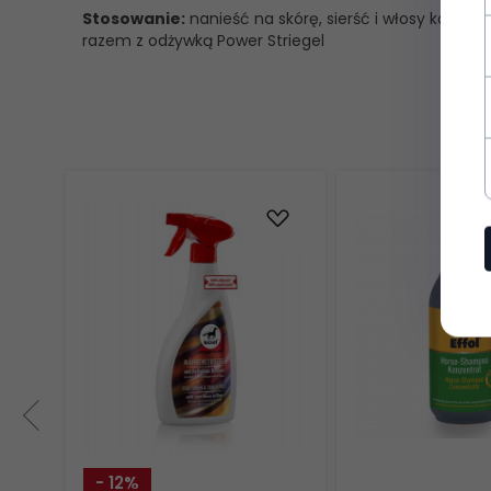
Stosowanie:
nanieść na skórę, sierść i włosy koni
razem z odżywką Power Striegel
- 12%