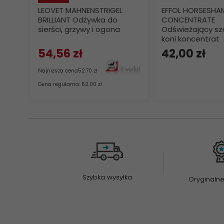
LEOVET MAHNENSTRIGEL
EFFOL HORSESH
BRILLIANT Odżywka do
CONCENTRATE
sierści, grzywy i ogona
Odświeżający s
koni koncentrat
54,
56
zł
42,
00
zł
Najniższa cena
52.70 zł
Cena regularna: 62.00 zł
Szybka wysyłka
Oryginalne