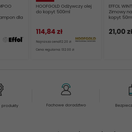
AMPOO
HOOFGOLD Odżywczy olej
EFFOL WINT
do kopyt 500ml
Zimowy naw
zampon dla
kopyt 50m
114,
84
zł
21,
00
z
Najniższa cena
112.20 zł
Cena regularna: 132.00 zł
Fachowe doradztwo
Bezpiec
 produkty