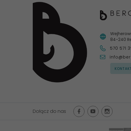
Wejherow
84-240
R
570 571 
info@ber
KONTAK
Dołącz do nas