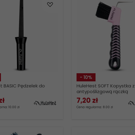
- 10%
t BASIC Pędzelek do
HuleHest SOFT Kopystka z
antypoślizgową rączką
zł
7,
20
zł
rna: 10.00 zł
Cena regularna: 8.00 zł