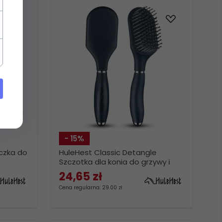
- 15%
czka do
HuleHest Classic Detangle
Szczotka dla konia do grzywy i
ogona
24,
65
zł
Cena regularna: 29.00 zł