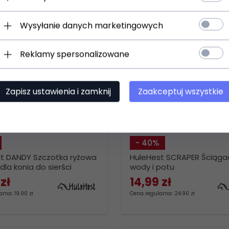
Wysyłanie danych marketingowych
Reklamy spersonalizowane
Zapisz ustawienia i zamknij
Zaakceptuj wszystkie
- 40%
t DANDY Szczotka ryżowa
HuleHest SCRAPER Ściąga
dla konia do sierści
wody i potu
zł
14,
99
zł
rna: 19.90 zł
Cena regularna: 24.90 zł