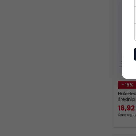
- 15%
HuleHes
średnia 
16,
92
Cena regula