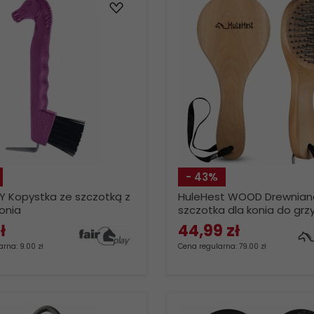
- 43%
AY Kopystka ze szczotką z
HuleHest WOOD Drewnian
onia
szczotka dla konia do grzy
ogona
ł
44,
99
zł
rna: 9.00 zł
Cena regularna: 79.00 zł