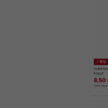
- 15%
HuleHes
kopyt
8,
50
Cena regula