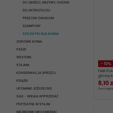
DO SIERŚCI, GRZYWY, OGONA
DO SKÓRY/OCZU
PRZECIW OWADOM
SZAMPONY
SZCZOTKI DLA KONIA
ZDROWIE KONIA
PASZE
WESTERN
- 10%
STAJNIA
FAIR PL
KONSERWACJA SPRZĘTU
głową k
KSIĄŻKI
8,
10
z
UPOMINKI JEŹDZIECKIE
Cena regula
SALE - WIELKA WYPRZEDAŻ
PRZYDATNE W STAJNI
NIEZBĘDNIK GROOMERSKI