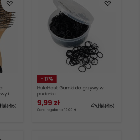
- 17%
a
HuleHest Gumki do grzywy w
wy i
pudełku
9,
99
zł
Cena regularna: 12.00 zł