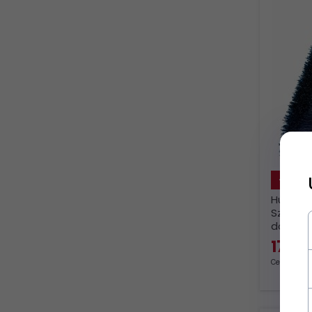
- 10%
HuleHes
Szczotk
dokładn
konia
17,
09
Cena regula