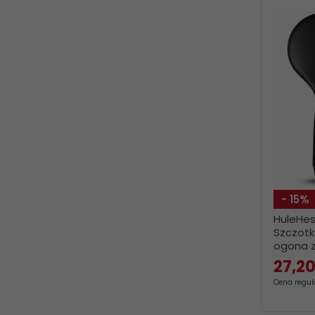
- 15%
HuleHes
Szczotk
ogona z
27,
2
Cena regula