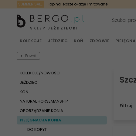
SUMMER SALE
łap najlepsze okazje limitowane!
SKLEP JEŹDZIECKI
KOLEKCJE
JEŹDZIEC
KOŃ
ZDROWIE
PIELĘGN
Powrót
KOLEKCJE/NOWOŚCI
Szcz
JEŹDZIEC
KOŃ
NATURAL HORSEMANSHIP
Filtruj:
OPORZĄDZANIE KONIA
PIELĘGNACJA KONIA
DO KOPYT