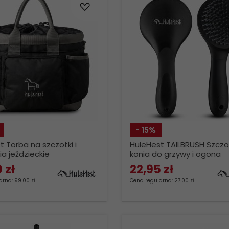
- 15%
t Torba na szczotki i
HuleHest TAILBRUSH Szczo
a jeździeckie
konia do grzywy i ogona
0
zł
22,
95
zł
rna: 99.00 zł
Cena regularna: 27.00 zł