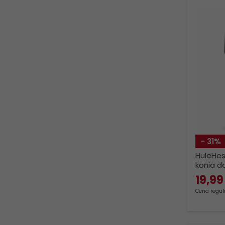
- 31%
HuleHes
konia d
19,
99
Cena regula