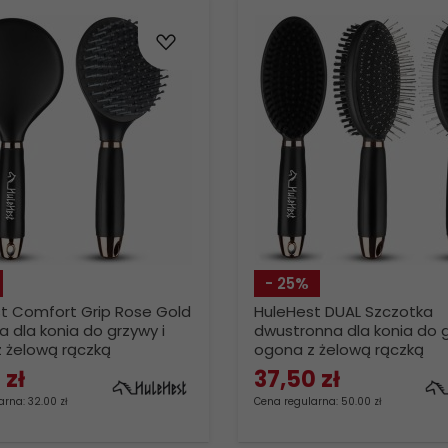
- 25%
t Comfort Grip Rose Gold
HuleHest DUAL Szczotka
a dla konia do grzywy i
dwustronna dla konia do g
 żelową rączką
ogona z żelową rączką
0
zł
37,
50
zł
rna: 32.00 zł
Cena regularna: 50.00 zł