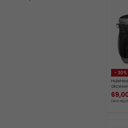
- 30%
HuleHes
akcesori
69,
0
Cena regula