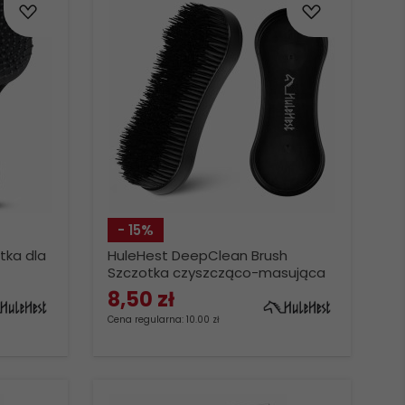
- 15%
tka dla
HuleHest DeepClean Brush
Szczotka czyszcząco-masująca
dla konia
8,
50
zł
Cena regularna: 10.00 zł