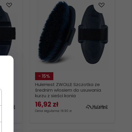
- 15%
ebło
HuleHest ZWOLLE Szczotka ze
onia
średnim włosiem do usuwania
kurzu z sieści konia
16,
92
zł
Cena regularna: 19.90 zł