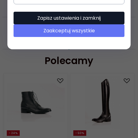
FILMY VIDEO
Zapisz ustawienia i zamknij
ZASOBY DOTYCZĄCE
Zaakceptuj wszystkie
BEZPIECZEŃSTWA I PRODUKTÓW
Polecamy
- 24%
- 50%