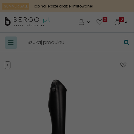
SUMMER SALE
łap najlepsze okazje limitowane!
0
SKLEP JEŹDZIECKI