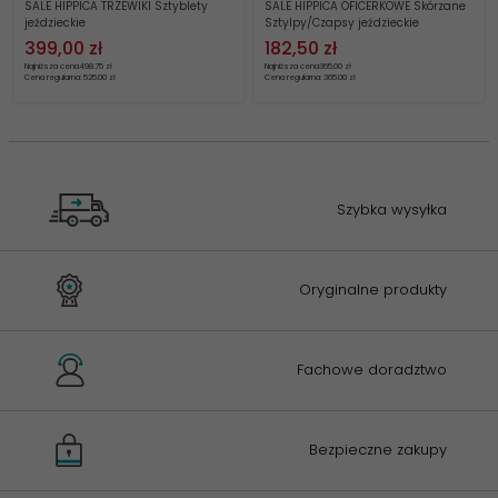
SALE HIPPICA TRZEWIKI Sztyblety
SALE HIPPICA OFICERKOWE Skórzane
jeździeckie
Sztylpy/Czapsy jeździeckie
399,
00
zł
182,
50
zł
Najniższa cena
498.75 zł
Najniższa cena
365.00 zł
Cena regularna: 525.00 zł
Cena regularna: 365.00 zł
Szybka wysyłka
Oryginalne produkty
Fachowe doradztwo
Bezpieczne zakupy