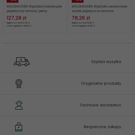
- 14%
- 14%
WALDHAUSEN Wędzidło/wielokrążek
WALDHAUSEN Wędzidło westernowe
pojedynczo łamany pełny
zwykłe pojedynczo łamane
127,
28
zł
78,
26
zł
Najniższa cena
127.28 zł
Najniższa cena
78.26 zł
Cena regularna: 148.00 zł
Cena regularna: 91.00 zł
Szybka wysyłka
Oryginalne produkty
Fachowe doradztwo
Bezpieczne zakupy