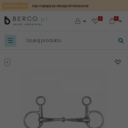
SUMMER SALE
łap najlepsze okazje limitowane!
0
SKLEP JEŹDZIECKI