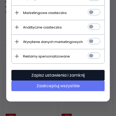
wykonane ze stali nierdzewnej
pierścienie o średnicy 5 cm
grubość: 16 mm
Marketingowe ciasteczka
ZASOBY DOTYCZĄCE
Analityczne ciasteczka
BEZPIECZEŃSTWA I PRODUKTÓW
Wysyłanie danych marketingowych
Polecamy
Reklamy spersonalizowane
Zapisz ustawienia i zamknij
Zaakceptuj wszystkie